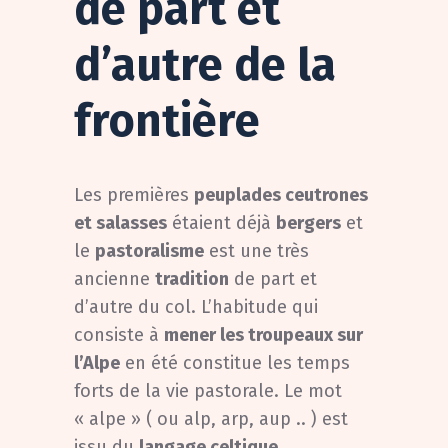
de part et
d’autre de la
frontière
Les premières
peuplades ceutrones
et salasses
étaient déjà
bergers
et
le
pastoralisme
est une très
ancienne
tradition
de part et
d’autre du col. L’habitude qui
consiste à
mener les troupeaux sur
l’Alpe
en été constitue les temps
forts de la vie pastorale. Le mot
« alpe » ( ou alp, arp, aup .. ) est
issu du
langage celtique
.