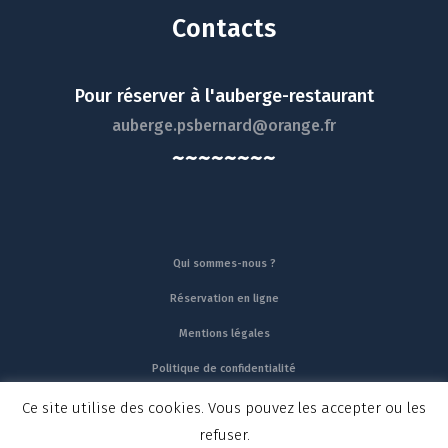
Contacts
Pour réserver à l'auberge-restaurant
auberge.psbernard@orange.fr
~~~~~~~~
Qui sommes-nous ?
Réservation en ligne
Mentions légales
Politique de confidentialité
Made by Yata!
Ce site utilise des cookies. Vous pouvez les accepter ou les
refuser.