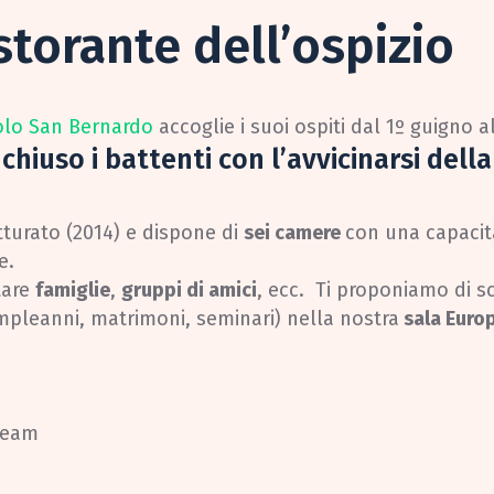
istorante dell’ospizio
colo San Bernardo
accoglie i suoi ospiti dal 1º guigno a
chiuso i battenti con l’avvicinarsi dell
tturato (2014) e dispone di
sei camere
con una capacità
e.
tare
famiglie
,
gruppi di amici
, ecc. Ti proponiamo di s
mpleanni, matrimoni, seminari) nella nostra
sala Euro
team